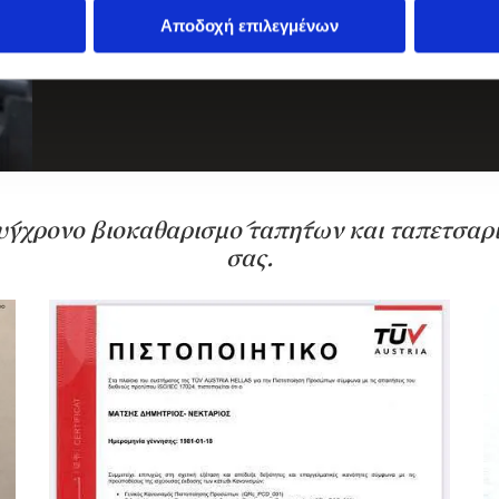
απόλυτο καθαρισμό τους, ακόμα και αν πρόκειται για ευα
Αποδοχή επιλεγμένων
εξαιρετικής φροντίδας.
σύγχρονο βιοκαθαρισμό ταπήτων και ταπετσαρ
σας.