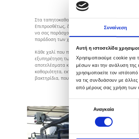
Στα ταπητοκαθαριστήρια MAGIC CARPET, στη Ρόδο
Επιπροσθέτως, διαθέτουμε συστήματα καθαρισμο
Συναίνεση
να σας παράσχουμε και μια σειρά άλλων υπηρεσι
παράδοση των χαλιών σας κατ’ οίκον, ενώ η φύλ
Αυτή η ιστοσελίδα χρησιμοπ
Κάθε χαλί που παραλαμβάνουμε, το φροντίζουμε 
Χρησιμοποιούμε cookie για 
εξυπηρέτηση των πελατών μας, σε όλο το νησί τ
αποτελέσματα καθαριότητας και σας επιστρέφουν
μέσων και την ανάλυση της
καθαριότητα, εκτός από θέμα αισθητικής του χώρο
χρησιμοποιείτε τον ιστότοπ
βακτηρίδια, που μπορεί να βλάψουν την υγεία.
να τις συνδυάσουν με άλλες
από μέρους σας χρήση των 
Επιλογή
Αναγκαία
συγκατάθεσης