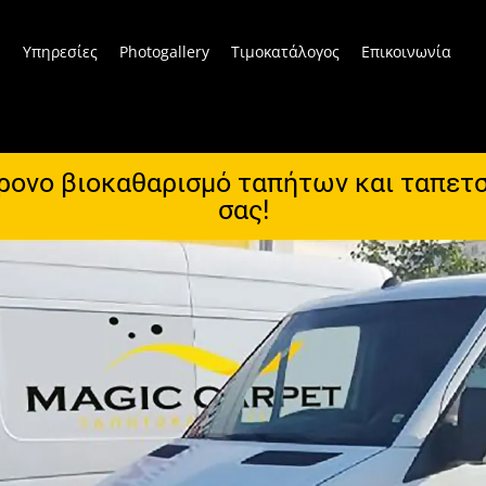
ή
Υπηρεσίες
Photogallery
Τιμοκατάλογος
Επικοινωνία
χρονο βιοκαθαρισμό ταπήτων και ταπετ
σας!