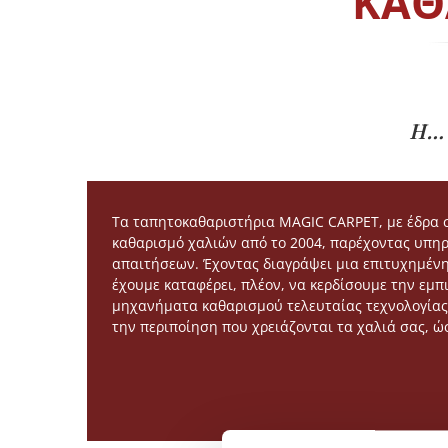
ΚΑΘ
Η… 
Τα ταπητοκαθαριστήρια MAGIC CARPET, με έδρα σ
καθαρισμό χαλιών από το 2004, παρέχοντας υπη
απαιτήσεων. Έχοντας διαγράψει μια επιτυχημένη
έχουμε καταφέρει, πλέον, να κερδίσουμε την εμπ
μηχανήματα καθαρισμού τελευταίας τεχνολογίας,
την περιποίηση που χρειάζονται τα χαλιά σας, 