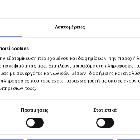
, χρησιμοποιούμε οικολογικά απορρυπαντικά προϊόντα, φιλικά πρ
ύ χαμηλής ενεργειακής κατανάλωσης. Εμπιστευθείτε μας για τον
Λεπτομέρειες
ών, πάντα με την ίδια επαγγελματική φροντίδα. Εξυπηρετούμε ό
αξη των ταπήτων σας είναι δωρεάν, σε ειδικά διαμορφωμένους χώ
οιεί cookies
ξεχωριστά, σαν να ήταν δικό μας. Αφοσιωνόμαστε στην εργασία μ
την εξατομίκευση περιεχομένου και διαφημίσεων, την παροχή 
ης Ρόδου. Τα MAGIC CARPET είναι τα πλυντήρια των δικών σας χα
 τα χαλιά σας με λαμπερά και αναζωογονημένα χρώματα, σαν να ε
 επισκεψιμότητάς μας. Επιπλέον, μοιραζόμαστε πληροφορίες π
υ, είναι πολύτιμη και για την υγεία σας. Αν ένα χαλί δεν καθαρί
ό μας με συνεργάτες κοινωνικών μέσων, διαφήμισης και αναλύσ
 πληροφορίες που τους έχετε παραχωρήσει ή τις οποίες έχουν σ
υπηρεσιών τους.
Προτιμήσεις
Στατιστικά
Όλα τα χαλιά, μετά από μια περίοδο χρήσης, χρειάζονται 
θα κάνετε με τα αγαπημένα σας χαλιά;
Επικοινωνήστε μ