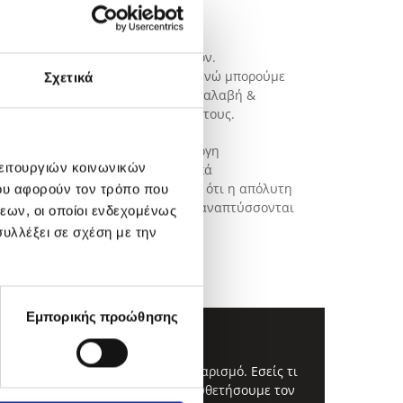
ος τον άνθρωπο και το περιβάλλον.
 καθαρισμό χαλιών και ταπήτων, ενώ μπορούμε
Σχετικά
λη τη Ρόδο, προβαίνουμε στην παραλαβή &
ρους για την απόλυτη προστασία τους.
ας, με κύριο μέλημά μας την άψογη
λειτουργιών κοινωνικών
λιών, που σας προσφέρουν… μαγικά
ίναι καινούρια! Και μην ξεχνάτε ότι η απόλυτη
ου αφορούν τον τρόπο που
ζεται και δεν συντηρείται σωστά, αναπτύσσονται
εων, οι οποίοι ενδεχομένως
υλλέξει σε σχέση με την
Εμπορικής προώθησης
εξειδικευμένο επαγγελματικό καθαρισμό. Εσείς τι
ε τα MAGIC CARPET
,
ώστε να διευθετήσουμε τον