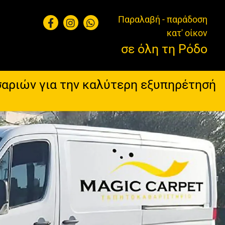
Παραλαβή - παράδοση
κατ' οίκον
σε όλη τη Ρόδο
σαριών για την καλύτερη εξυπηρέτησή